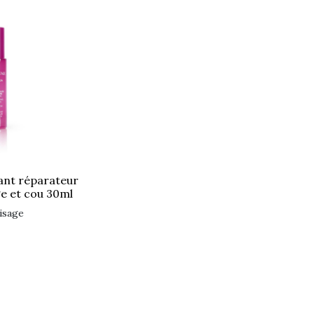
ge et cou 30ml
visage