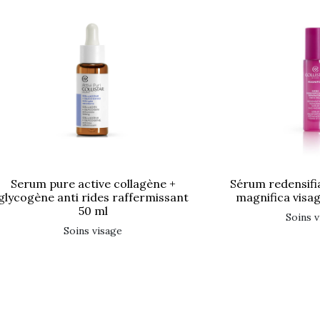
serum pure active collagène +
sérum redensifiant réparateur
glycogène anti rides raffermissant
magnifica visa
50 ml
soins 
soins visage