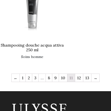
shampooing douche acqua attiva
250 ml
soins homme
←
1
2
3
…
8
9
10
11
12
13
→