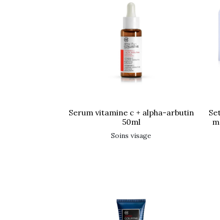
serum vitamine c + alpha-arbutin
set creme baume collagene +
50ml
ma
soins visage