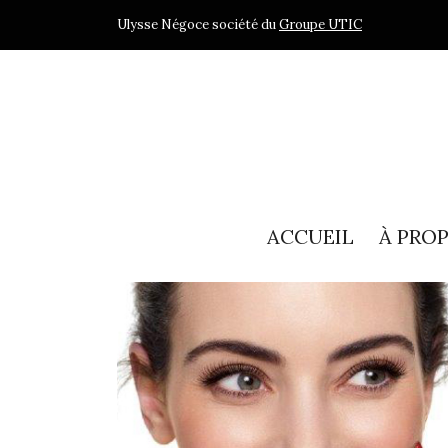
Ulysse Négoce société du
Groupe UTIC
ACCUEIL
À PRO