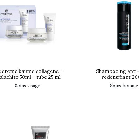
shampooing anti-chute
lachite 50ml + tube 25 ml
redensifiant 2
soins visage
soins homme