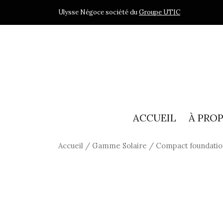
Ulysse Négoce société du
Groupe UTIC
ACCUEIL
À PRO
Accueil
/
Gamme Solaire
/ Compact foundatio