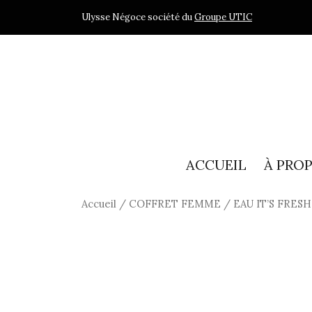
Ulysse Négoce société du
Groupe UTIC
ACCUEIL
À PRO
Accueil
/
COFFRET FEMME
/ EAU IT’S FRESH 