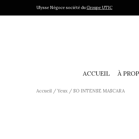
Ulysse Négoce société du
Groupe UTIC
ACCUEIL
À PRO
Accueil
/
Yeux
/ SO INTENSE MASCARA