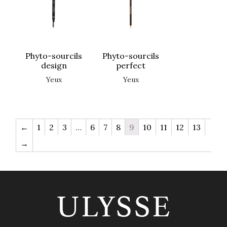
phyto-sourcils
phyto-sourcils
design
perfect
yeux
yeux
←
1
2
3
…
6
7
8
9
10
11
12
13
→